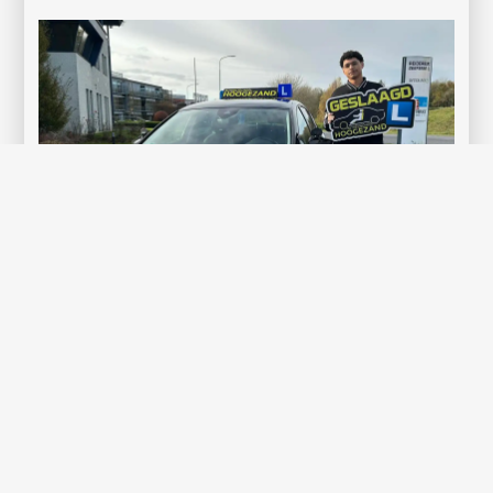
Gefeliciteerd Dhalsim Walle!
Wat weer een mooi moment op deze regenachtige dag.
Dhalsim