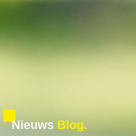
Nieuws
B
l
o
g
.