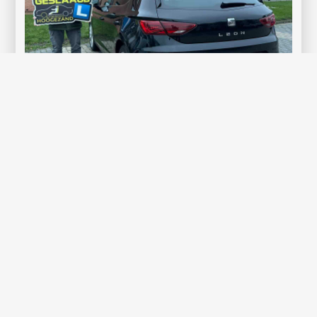
Spannend, maar dik verdiend: Şerif Dağdelen
geslaagd
Spannend was het zeker, maar Şerif Dağdelen heeft het
gewoon
Lees verder »