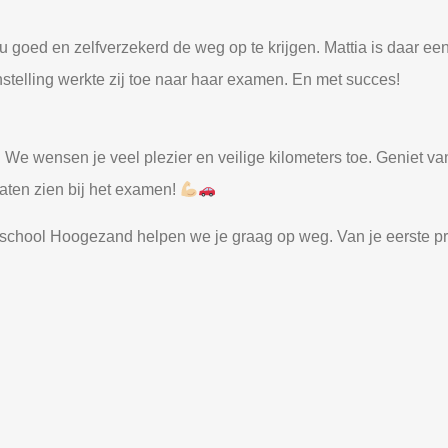
u goed en zelfverzekerd de weg op te krijgen. Mattia is daar een
nstelling werkte zij toe naar haar examen. En met succes!
t! We wensen je veel plezier en veilige kilometers toe. Geniet van
laten zien bij het examen!
orijschool Hoogezand helpen we je graag op weg. Van je eerste pr
rop.
r informatie of om een
gratis proefles
te plannen.