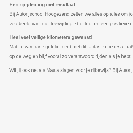
Een rijopleiding met resultaat
Bij Autorijschool Hoogezand zetten we alles op alles om jo
voorbeeld van: met toewijding, structuur en een positieve i
Heel veel veilige kilometers gewenst!
Mattia, van harte gefeliciteerd met dit fantastische resultaa
op de weg en blijf vooral zo verantwoord rijden als je hebt 
Wil jij ook net als Mattia slagen voor je rijbewijs? Bij Aut
het examen: persoonlijke begeleiding en plezier staan voo
Neem contact op met Esad via
+316 54396683
voor mee
Deel dit bericht