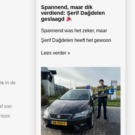
Spannend, maar dik
verdiend: Şerif Dağdelen
geslaagd
Spannend was het zeker, maar
Şerif Dağdelen heeft het gewoon
Lees verder »
rs
in de
af van
 roze