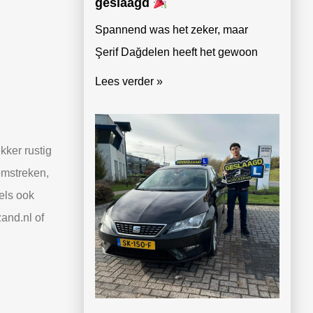
geslaagd
Spannend was het zeker, maar
Şerif Dağdelen heeft het gewoon
Lees verder »
kker rustig
omstreken,
els ook
and.nl of