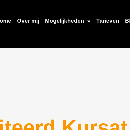
ome
Over mij
Mogelijkheden
Tarieven
B
rie:
Niet
oriseerd
iteerd Kursat