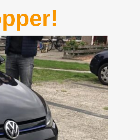
opper!