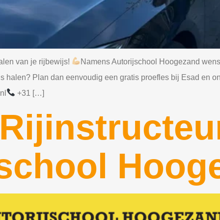
alen van je rijbewijs!
Namens Autorijschool Hoogezand wensen 
ewijs halen? Plan dan eenvoudig een gratis proefles bij Esad en 
nl
+31 […]
Rijinstructeu
ijschool Hoog