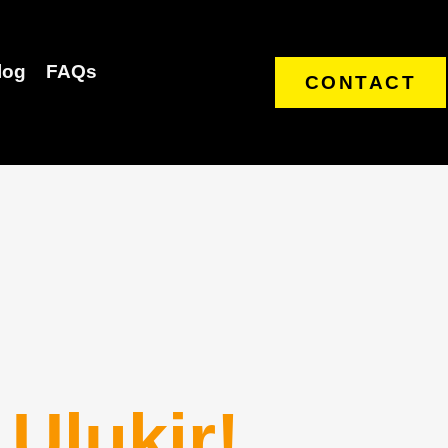
log
FAQs
CONTACT
 Ulukir!