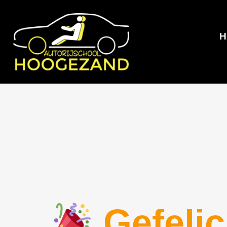
H
Catego
gecateg
Gefelic